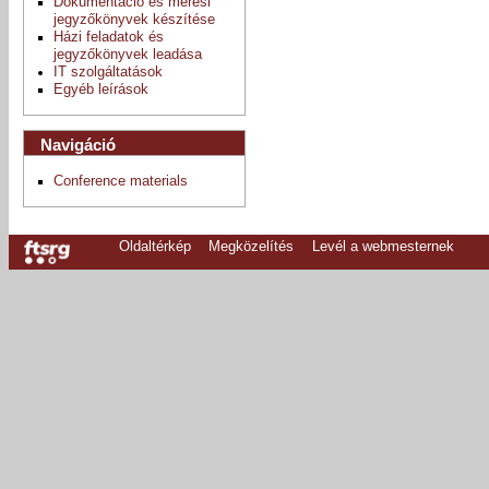
Dokumentáció és mérési
jegyzőkönyvek készítése
Házi feladatok és
jegyzőkönyvek leadása
IT szolgáltatások
Egyéb leírások
Navigáció
Conference materials
Oldaltérkép
Megközelítés
Levél a webmesternek