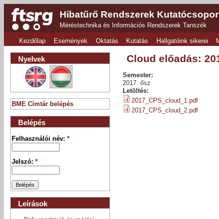
Hibatűrő Rendszerek Kutatócsopor
Méréstechnika és Információs Rendszerek Tanszék
Kezdőlap
Események
Oktatás
Kutatás
Hallgatóink sikerei
Cloud előadás: 201
Nyelvek
Semester:
2017. ősz
Letöltés:
2017_CPS_cloud_1.pdf
BME Címtár belépés
2017_CPS_cloud_2.pdf
Belépés
Felhasználói név:
*
Jelszó:
*
Leírások