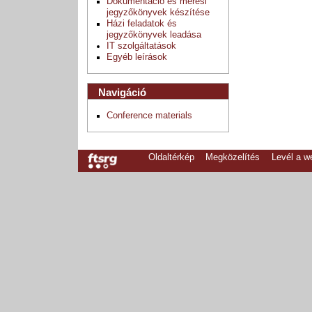
Dokumentáció és mérési
jegyzőkönyvek készítése
Házi feladatok és
jegyzőkönyvek leadása
IT szolgáltatások
Egyéb leírások
Navigáció
Conference materials
Oldaltérkép
Megközelítés
Levél a 