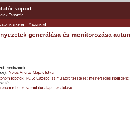
tatócsoport
zerek Tanszék
gatóink sikerei
Magunkról
rnyezetek generálása és monitorozása auto
zott rendszerek
ső):
Vörös András
Majzik István
tonóm robotok; ROS; Gazebo; szimulátor; tesztelés; mesterséges intelligenci
lyezés
tonóm robotok szimulátor alapú tesztelése