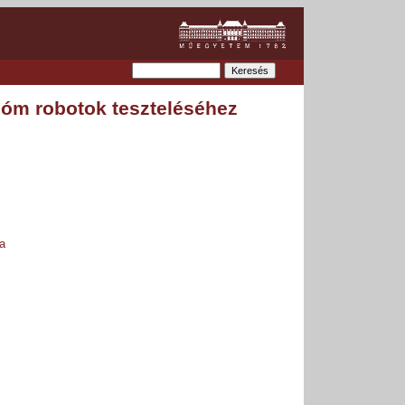
nóm robotok teszteléséhez
a