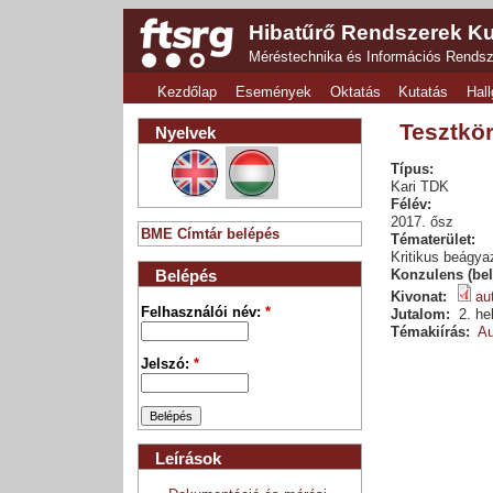
Hibatűrő Rendszerek Ku
Méréstechnika és Információs Rends
Kezdőlap
Események
Oktatás
Kutatás
Hall
Tesztkö
Nyelvek
Típus:
Kari TDK
Félév:
2017. ősz
BME Címtár belépés
Tématerület:
Kritikus beágya
Belépés
Konzulens (bel
Kivonat:
au
Felhasználói név:
*
Jutalom:
2. he
Témakiírás:
Au
Jelszó:
*
Leírások