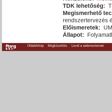
TDK lehetőség:
T
Megismerhető tec
rendszertervezés 
Előismeretek:
UM
Állapot:
Folyamat
Oldaltérkép
Megközelítés
Levél a webmesternek