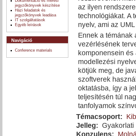
Dokumentáció és mérési
az ilyen rendszer
jegyzőkönyvek készítése
Házi feladatok és
technológiákat. A 
jegyzőkönyvek leadása
IT szolgáltatások
nyelv, ami az UML
Egyéb leírások
Ennek a témának a
Navigáció
vezérlésének terv
Conference materials
komponensein és a
modellezési nyelv
kötjük meg, de jav
szoftverek használ
oktatásba, így a j
teljesítésén túl n
tanfolyamok színv
Témacsoport:
Kib
Jelleg:
Gyakorlati
Konzulens:
Molná