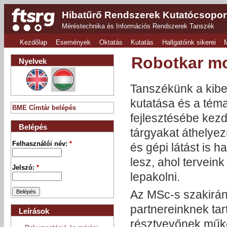
Hibatűrő Rendszerek Kutatócsopor
Méréstechnika és Információs Rendszerek Tanszék
Kezdőlap
Események
Oktatás
Kutatás
Hallgatóink sikerei
Robotkar m
Nyelvek
Tanszékünk a kiber
kutatása és a tém
BME Címtár belépés
fejlesztésébe kezd
Belépés
tárgyakat áthelyez
Felhasználói név:
*
és gépi látást is h
lesz, ahol terveink
Jelszó:
*
lepakolni.
Az MSc-s szakirány
partnereinknek tar
Leírások
résztvevőnek műkö