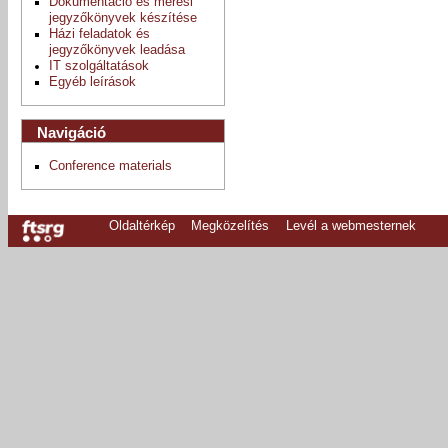
Dokumentáció és mérési
jegyzőkönyvek készítése
Házi feladatok és
jegyzőkönyvek leadása
IT szolgáltatások
Egyéb leírások
Navigáció
Conference materials
Oldaltérkép
Megközelítés
Levél a webmesternek