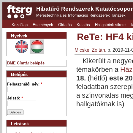
Hibatűrő Rendszerek Kutatócsopor
Méréstechnika és Információs Rendszerek Tanszék
Kezdőlap
Események
Oktatás
Kutatás
Hallgatóink sikerei
ReTe: HF4 k
Nyelvek
Micskei Zoltán
, p, 2019-11-
Kikerült a negye
BME Címtár belépés
témakörben a
Ház
Belépés
18.
(hétfő)
este 20
Felhasználói név:
*
feladatban szerep
a színvonalas meg
Jelszó:
*
hallgatóknak is).
Leírások