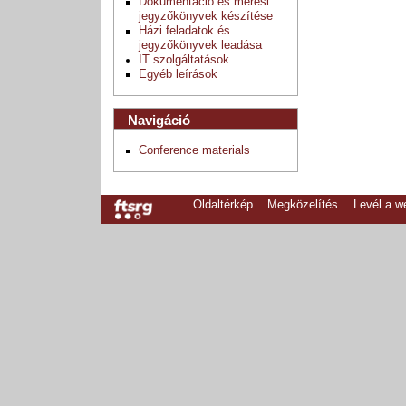
Dokumentáció és mérési
jegyzőkönyvek készítése
Házi feladatok és
jegyzőkönyvek leadása
IT szolgáltatások
Egyéb leírások
Navigáció
Conference materials
Oldaltérkép
Megközelítés
Levél a 