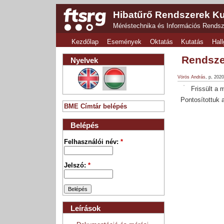
Hibatűrő Rendszerek Ku
Méréstechnika és Információs Rends
Kezdőlap
Események
Oktatás
Kutatás
Hall
Rendszer
Nyelvek
Vörös András
, p, 202
Frissült a 
Pontosítottuk a
BME Címtár belépés
Belépés
Felhasználói név:
*
Jelszó:
*
Leírások