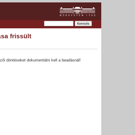
a frissült
rvezői döntéseket dokumentálni kell a beadásnál!