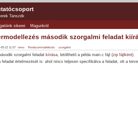
tatócsoport
zerek Tanszék
gatóink sikerei
Magunkról
modellezés második szorgalmi feladat kiírás
0-05-22 11:07
remo
Rendszermodellezés
szorgalmi
második szorgalmi feladat
kiírása
, letölthető a példa main.c fájl (
zip fájlként
).
 feladat értelmezését is: ahol nincs teljesen specifikálva a feladat, ott a te