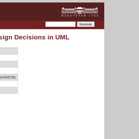
esign Decisions in UML
 (HASE'99)