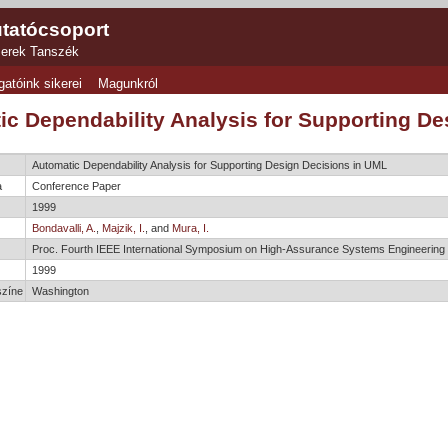
tatócsoport
zerek Tanszék
gatóink sikerei
Magunkról
ic Dependability Analysis for Supporting D
Automatic Dependability Analysis for Supporting Design Decisions in UML
a
Conference Paper
1999
Bondavalli, A.
,
Majzik, I.
, and
Mura, I.
e
Proc. Fourth IEEE International Symposium on High-Assurance Systems Engineering
1999
színe
Washington