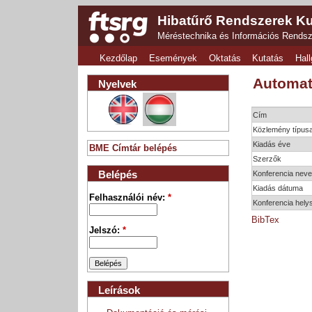
Hibatűrő Rendszerek Ku
Méréstechnika és Információs Rends
Kezdőlap
Események
Oktatás
Kutatás
Hall
Automat
Nyelvek
Cím
Közlemény típus
Kiadás éve
BME Címtár belépés
Szerzők
Belépés
Konferencia nev
Kiadás dátuma
Felhasználói név:
*
Konferencia hely
BibTex
Jelszó:
*
Leírások