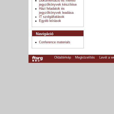
Dokumentáció és mérési
jegyzőkönyvek készítése
Házi feladatok és
jegyzőkönyvek leadása
IT szolgáltatások
Egyéb leírások
Navigáció
Conference materials
Oldaltérkép
Megközelítés
Levél a 