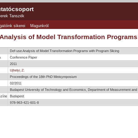
tatócsoport
zerek Tanszék
gatóink sikerei
Magunkról
 Analysis of Model Transformation Programs
Def-use Analysis of Model Transformation Programs with Program Slicing
a
Conference Paper
2011
Ujhelyi, Z.
e
Proceedings of the 18th PhD Minisymposium
02/2011
Budapest University of Technology and Economics, Department of Measurement and 
színe
Budapest
978-963-421-601-8