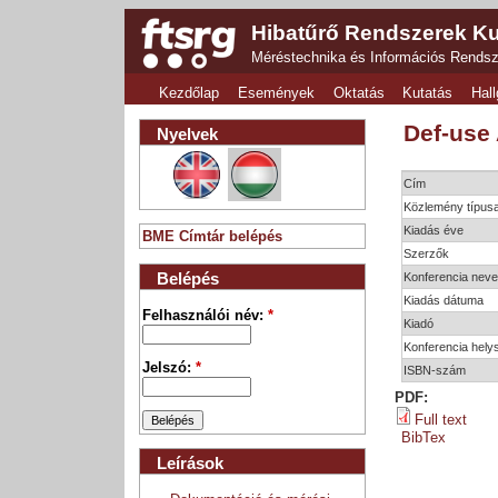
Hibatűrő Rendszerek Ku
Méréstechnika és Információs Rends
Kezdőlap
Események
Oktatás
Kutatás
Hall
Def-use
Nyelvek
Cím
Közlemény típus
Kiadás éve
BME Címtár belépés
Szerzők
Belépés
Konferencia nev
Kiadás dátuma
Felhasználói név:
*
Kiadó
Konferencia hely
Jelszó:
*
ISBN-szám
PDF:
Full text
BibTex
Leírások