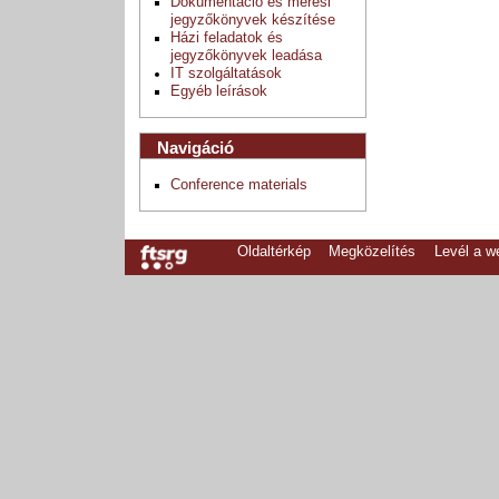
Dokumentáció és mérési
jegyzőkönyvek készítése
Házi feladatok és
jegyzőkönyvek leadása
IT szolgáltatások
Egyéb leírások
Navigáció
Conference materials
Oldaltérkép
Megközelítés
Levél a 