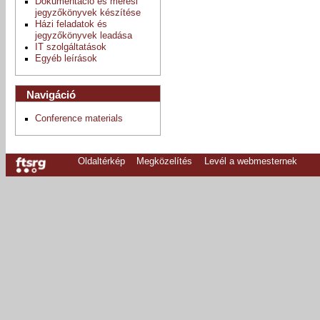
Dokumentáció és mérési
jegyzőkönyvek készítése
Házi feladatok és
jegyzőkönyvek leadása
IT szolgáltatások
Egyéb leírások
Navigáció
Conference materials
Oldaltérkép
Megközelítés
Levél a webmesternek