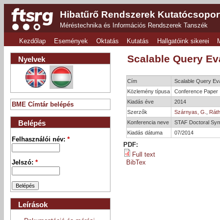
Hibatűrő Rendszerek Kutatócsopor
Méréstechnika és Információs Rendszerek Tanszék
Kezdőlap
Események
Oktatás
Kutatás
Hallgatóink sikerei
Scalable Query Eva
Nyelvek
Cím
Scalable Query Eva
Közlemény típusa
Conference Paper
Kiadás éve
2014
BME Címtár belépés
Szerzők
Szárnyas, G.
,
Ráth,
Belépés
Konferencia neve
STAF Doctoral Sy
Kiadás dátuma
07/2014
Felhasználói név:
*
PDF:
Full text
Jelszó:
*
BibTex
Leírások