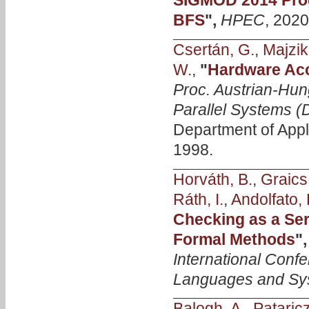
SIGMOD 2014 Prog
BFS
",
HPEC
, 2020
Csertán, G.
,
Majzik,
W.
,
"
Hardware Acce
Proc. Austrian-Hun
Parallel Systems 
Department of Appl
1998.
Horváth, B.
,
Graics
Ráth, I.
,
Andolfato, 
Checking as a Se
Formal Methods
"
International Conf
Languages and Sy
Balogh, A.
,
Pataricz