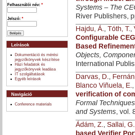
Felhasználói név:
*
Systems – The CE
River Publishers, 
Jelszó:
*
Hajdu, Á.
,
Tóth, T.
,
Configurable CEG
Leírások
Based Refinemen
Objects, Componen
Dokumentáció és mérési
jegyzőkönyvek készítése
International Publi
Házi feladatok és
jegyzőkönyvek leadása
IT szolgáltatások
Darvas, D.
,
Fernán
Egyéb leírások
Blanco Viñuela, E.
verification of c
Navigáció
Formal Techniques 
Conference materials
and Systems
, vol.
Ádám, Z.
,
Sallai, G.
based Verifier Po