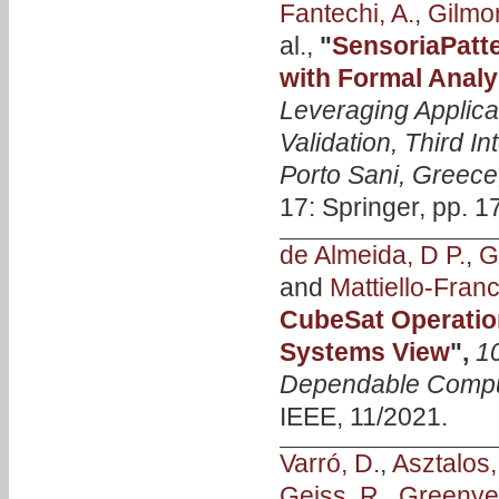
Fantechi, A.
,
Gilmor
al.,
"
SensoriaPatt
with Formal Analy
Leveraging Applica
Validation, Third 
Porto Sani, Greece
17: Springer, pp. 1
de Almeida, D P.
,
G
and
Mattiello-Franc
CubeSat Operatio
Systems View
",
1
Dependable Compu
IEEE, 11/2021.
Varró, D.
,
Asztalos,
Geiss, R.
,
Greenyer