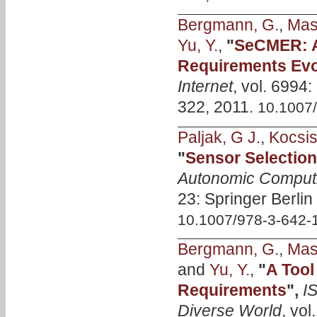
Bergmann, G.
,
Mass
Yu, Y.
,
"
SeCMER: A 
Requirements Evo
Internet
, vol. 6994:
322, 2011.
10.1007
Paljak, G J.
,
Kocsis,
"
Sensor Selection 
Autonomic Comput
23: Springer Berlin
10.1007/978-3-642-
Bergmann, G.
,
Mass
and
Yu, Y.
,
"
A Tool
Requirements
",
I
Diverse World
, vol