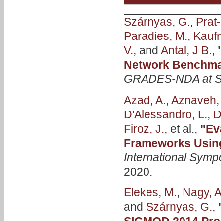
Szárnyas, G.
,
Prat-
Paradies, M.
,
Kauf
V.
, and
Antal, J B.
,
Network Benchmar
GRADES-NDA at 
Azad, A.
,
Aznaveh,
D'Alessandro, L.
,
D
Firoz, J.
, et al.,
"
Ev
Frameworks Usin
International Symp
2020.
Elekes, M.
,
Nagy, A
and
Szárnyas, G.
,