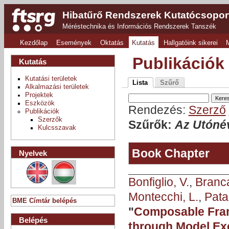
Hibatűrő Rendszerek Kutatócsopor
Méréstechnika és Információs Rendszerek Tanszék
Kezdőlap
Események
Oktatás
Kutatás
Hallgatóink sikerei
Publikációk
Kutatás
Kutatási területek
Lista
Szűrő
Alkalmazási területek
Projektek
Eszközök
Rendezés:
Szerző
Publikációk
Szerzők
Szűrők:
Az Utónév
Kulcsszavak
Book Chapter
Nyelvek
Bonfiglio, V.
,
Branca
Montecchi, L.
,
Pata
BME Címtár belépés
"
Composable Fra
Belépés
through Model Ex