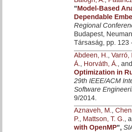
"
Model-Based Ana
Dependable Embe
Regional Confere
Budapest, Neuman
Társaság, pp. 123 
Abdeen, H.
,
Varró, 
Á.
,
Horváth, Á.
, an
Optimization in R
29th IEEE/ACM Int
Software Engineer
9/2014.
Aznaveh, M.
,
Chen,
P.
,
Mattson, T. G.
, 
with OpenMP
",
SI