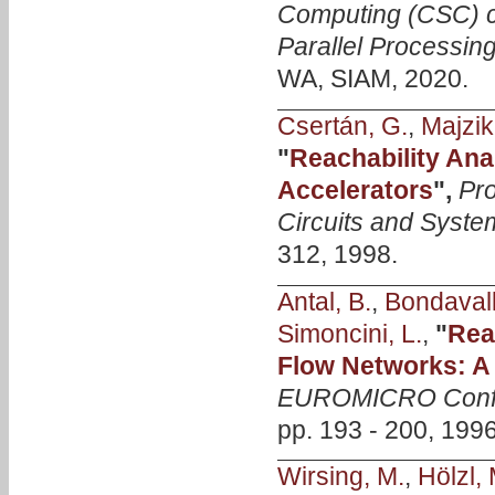
Computing (CSC) c
Parallel Processing
WA, SIAM, 2020.
Csertán, G.
,
Majzik,
"
Reachability Ana
Accelerators
",
Pro
Circuits and Syst
312, 1998.
Antal, B.
,
Bondavalli
Simoncini, L.
,
"
Rea
Flow Networks: A
EUROMICRO Conf
pp. 193 - 200, 1996
Wirsing, M.
,
Hölzl, 