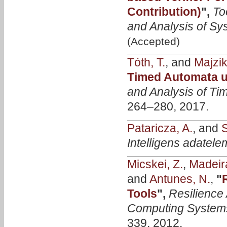
Contribution)
",
To
and Analysis of Sy
(Accepted)
Tóth, T.
, and
Majzik,
Timed Automata u
and Analysis of T
264–280, 2017.
Pataricza, A.
, and
S
Intelligens adatel
Micskei, Z.
,
Madeir
and
Antunes, N.
,
"
Tools
",
Resilience
Computing System
339, 2012.