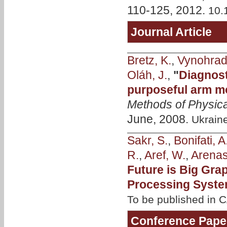
110-125, 2012.
10.
Journal Article
Bretz, K.
,
Vynohrads
Oláh, J.
,
"
Diagnost
purposeful arm m
Methods of Physica
June, 2008.
Ukrain
Sakr, S.
,
Bonifati, A
R.
,
Aref, W.
,
Arenas
Future is Big Gr
Processing Syst
To be published in
Conference Pape