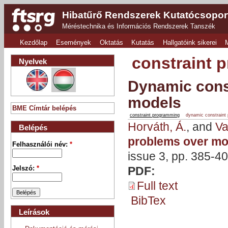
Hibatűrő Rendszerek Kutatócsopor
Méréstechnika és Információs Rendszerek Tanszék
Kezdőlap
Események
Oktatás
Kutatás
Hallgatóink sikerei
constraint 
Nyelvek
Dynamic const
models
BME Címtár belépés
constraint programming
dynamic constraint
Horváth, Á.
, and
Va
Belépés
problems over mo
Felhasználói név:
*
issue 3, pp. 385-40
PDF:
Jelszó:
*
Full text
BibTex
Leírások