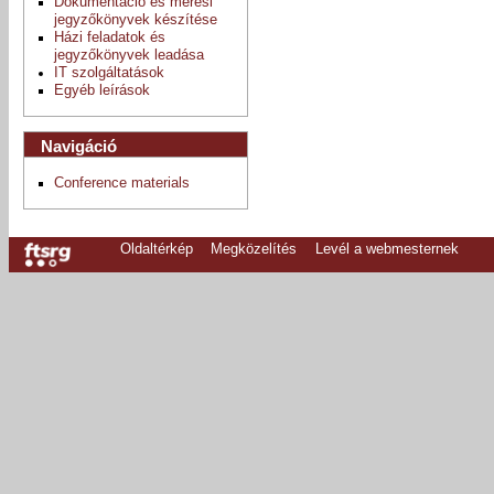
Dokumentáció és mérési
jegyzőkönyvek készítése
Házi feladatok és
jegyzőkönyvek leadása
IT szolgáltatások
Egyéb leírások
Navigáció
Conference materials
Oldaltérkép
Megközelítés
Levél a webmesternek