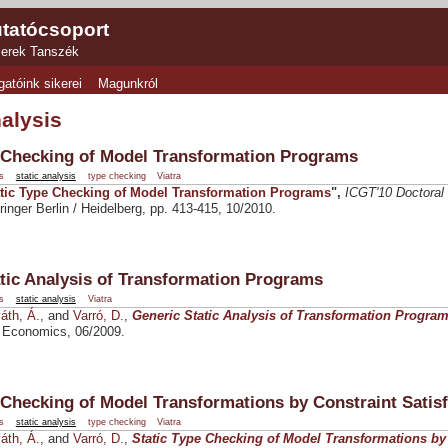
tatócsoport
zerek Tanszék
gatóink sikerei
Magunkról
nalysis
e Checking of Model Transformation Programs
s
static analysis
type checking
Viatra
tic Type Checking of Model Transformation Programs
",
ICGT'10 Doctora
inger Berlin / Heidelberg, pp. 413-415, 10/2010.
tic Analysis of Transformation Programs
s
static analysis
Viatra
áth, Á.
, and
Varró, D.
,
Generic Static Analysis of Transformation Progra
 Economics, 06/2009.
 Checking of Model Transformations by Constraint Sati
s
static analysis
type checking
Viatra
áth, Á.
, and
Varró, D.
,
Static Type Checking of Model Transformations by