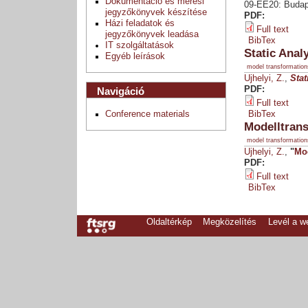
Dokumentáció és mérési
09-EE20: Budap
jegyzőkönyvek készítése
PDF:
Házi feladatok és
Full text
jegyzőkönyvek leadása
BibTex
IT szolgáltatások
Static Anal
Egyéb leírások
model transformation
Ujhelyi, Z.
,
Stat
PDF:
Navigáció
Full text
Conference materials
BibTex
Modelltrans
model transformation
Ujhelyi, Z.
,
"
Mod
PDF:
Full text
BibTex
Oldaltérkép
Megközelítés
Levél a 