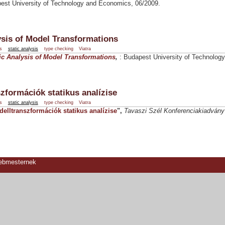
est University of Technology and Economics, 06/2009.
ysis of Model Transformations
s
static analysis
type checking
Viatra
ic Analysis of Model Transformations
,
: Budapest University of Technolog
zformációk statikus analízise
s
static analysis
type checking
Viatra
elltranszformációk statikus analízise
",
Tavaszi Szél Konferenciakiadvány
webmesternek