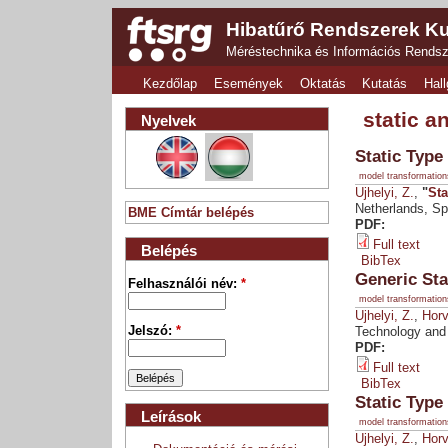
Hibatűrő Rendszerek Ku
Méréstechnika és Információs Rends
Kezdőlap
Események
Oktatás
Kutatás
Hall
static a
Nyelvek
Static Typ
model transformation
Ujhelyi, Z.
,
"
Sta
Netherlands, Spr
BME Címtár belépés
PDF:
Full text
Belépés
BibTex
Generic Sta
Felhasználói név:
*
model transformation
Ujhelyi, Z.
,
Horv
Jelszó:
*
Technology and
PDF:
Full text
BibTex
Static Type
Leírások
model transformation
Ujhelyi, Z.
,
Horv