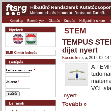
Hibatűrő Rendszerek Kutatócsopor
Méréstechnika és Információs Rendszerek Tanszék
Kezdőlap
Események
Oktatás
Kutatás
Hallgatóink sikerei
STEM
Nyelvek
TEMPUS STEM 
díjat nyert
BME Címtár belépés
Kocsis Imre
, p, 2014-02-14
Belépés
A TEMPU
Felhasználói név:
*
tudomán
matemat
Jelszó:
*
VCL ala
nyert
.
Tovább »
Leírások