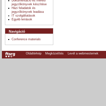
Dokumentáció és mérési
jegyzőkönyvek készítése
Házi feladatok és
jegyzőkönyvek leadása
IT szolgáltatások
Egyéb leírások
Navigáció
Conference materials
Oldaltérkép
Megközelítés
Levél a webmesternek