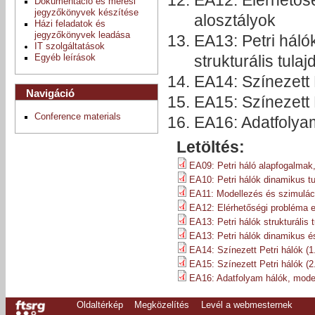
Dokumentáció és mérési
jegyzőkönyvek készítése
alosztályok
Házi feladatok és
jegyzőkönyvek leadása
EA13: Petri háló
IT szolgáltatások
strukturális tul
Egyéb leírások
EA14: Színezett P
Navigáció
EA15: Színezett P
Conference materials
EA16: Adatfolyam
Letöltés:
EA09: Petri háló alapfogalmak,
EA10: Petri hálók dinamikus tu
EA11: Modellezés és szimuláci
EA12: Elérhetőségi probléma e
EA13: Petri hálók strukturális 
EA13: Petri hálók dinamikus és
EA14: Színezett Petri hálók (1.
EA15: Színezett Petri hálók (2.
EA16: Adatfolyam hálók, modell
Oldaltérkép
Megközelítés
Levél a webmesternek