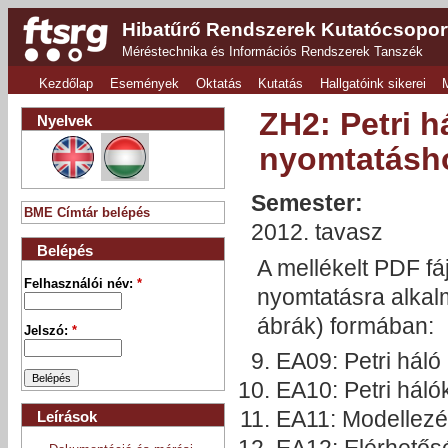
Hibatűrő Rendszerek Kutatócsopor
Méréstechnika és Információs Rendszerek Tanszék
Kezdőlap
Események
Oktatás
Kutatás
Hallgatóink sikerei
ZH2: Petri h
Nyelvek
nyomtatásh
Semester:
BME Címtár belépés
2012. tavasz
Belépés
A mellékelt PDF fá
Felhasználói név:
*
nyomtatásra alkalm
ábrák) formában:
Jelszó:
*
EA09: Petri háló
EA10: Petri háló
EA11: Modellezés
Leírások
EA12: Elérhetősé