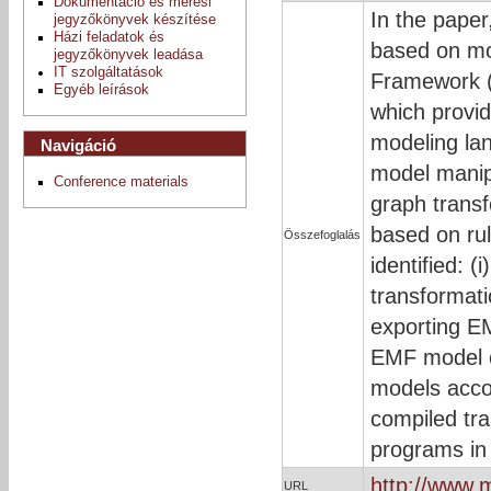
Dokumentáció és mérési
In the paper
jegyzőkönyvek készítése
Házi feladatok és
based on mo
jegyzőkönyvek leadása
IT szolgáltatások
Framework (E
Egyéb leírások
which provid
modeling la
Navigáció
model manip
Conference materials
graph transf
based on rul
Összefoglalás
identified: (
transformati
exporting EM
EMF model o
models accor
compiled tra
programs in 
http://www.
URL