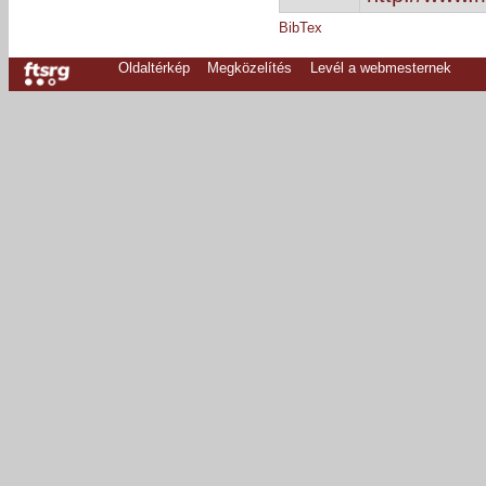
BibTex
Oldaltérkép
Megközelítés
Levél a webmesternek