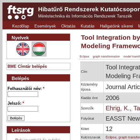
Hibatűrő Rendszerek Kutatócsopor
Méréstechnika és Információs Rendszerek Tanszék
Kezdőlap
Események
Oktatás
Kutatás
Hallgatóink sikerei
Tool Integration 
Nyelvek
Modeling Framew
Eclipse
graph transformation
model transf
Tool Integra
BME Címtár belépés
Cím
Modeling F
Belépés
Közlemény
Journal Artic
Felhasználói név:
*
típusa
2006
Kiadás éve
Jelszó:
*
Ehrig, K.
,
Ta
Szerzők
EASST News
Folyóirat
12
Kötet
Leírások
Kulcsszavak
Eclipse
,
graph transfo