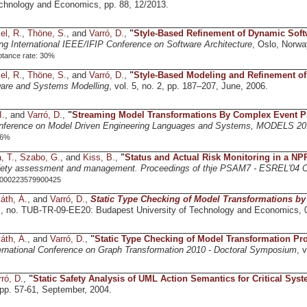
echnology and Economics, pp. 88, 12/2013.
el, R.
,
Thöne, S.
, and
Varró, D.
,
"
Style-Based Refinement of Dynamic Soft
ng International IEEE/IFIP Conference on Software Architecture
, Oslo, Norwa
tance rate: 30%
el, R.
,
Thöne, S.
, and
Varró, D.
,
"
Style-Based Modeling and Refinement of 
ware and Systems Modelling
, vol. 5, no. 2, pp. 187–207, June, 2006.
I.
, and
Varró, D.
,
"
Streaming Model Transformations By Complex Event P
Conference on Model Driven Engineering Languages and Systems, MODELS 20
26%
, T.
,
Szabo, G.
, and
Kiss, B.
,
"
Status and Actual Risk Monitoring in a NP
safety assessment and management. Proceedings of thje PSAM7 - ESREL'04 
 000223579900425
áth, Á.
, and
Varró, D.
,
Static Type Checking of Model Transformations by 
,
, no. TUB-TR-09-EE20: Budapest University of Technology and Economics, 
áth, Á.
, and
Varró, D.
,
"
Static Type Checking of Model Transformation P
rnational Conference on Graph Transformation 2010 - Doctoral Symposium
, 
ró, D.
,
"
Static Safety Analysis of UML Action Semantics for Critical Sy
, pp. 57-61, September, 2004.