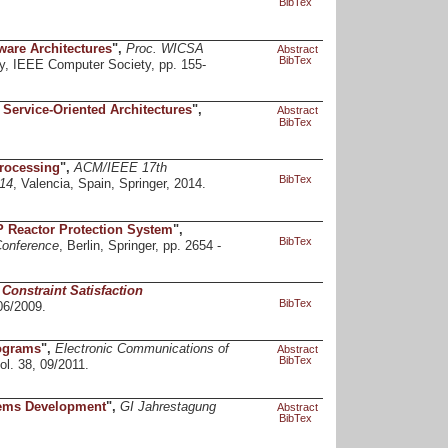
BibTex
ware Architectures
",
Proc. WICSA
Abstract
BibTex
y, IEEE Computer Society, pp. 155-
Service-Oriented Architectures
",
Abstract
BibTex
rocessing
",
ACM/IEEE 17th
BibTex
14
, Valencia, Spain, Springer, 2014.
P Reactor Protection System
",
BibTex
Conference
, Berlin, Springer, pp. 2654 -
Constraint Satisfaction
BibTex
06/2009.
rograms
",
Electronic Communications of
Abstract
BibTex
vol. 38, 09/2011.
stems Development
",
GI Jahrestagung
Abstract
BibTex