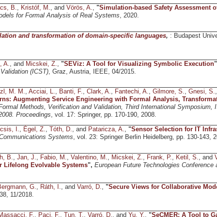
cs, B.
,
Kristóf, M.
, and
Vörös, A.
,
"
Simulation-based Safety Assessment of 
dels for Formal Analysis of Real Systems
, 2020.
ation and transformation of domain-specific languages
,
: Budapest Univ
, A.
, and
Micskei, Z.
,
"
SEViz: A Tool for Visualizing Symbolic Execution
 Validation (ICST)
, Graz, Austria, IEEE, 04/2015.
zl, M. M.
,
Acciai, L.
,
Banti, F.
,
Clark, A.
,
Fantechi, A.
,
Gilmore, S.
,
Gnesi, S.
rns: Augmenting Service Engineering with Formal Analysis, Transforma
 Formal Methods, Verification and Validation, Third International Symposium,
2008. Proceedings
, vol. 17: Springer, pp. 170-190, 2008.
csis, I.
,
Égel, Z.
,
Tóth, D.
, and
Pataricza, A.
,
"
Sensor Selection for IT Infr
 Communications Systems
, vol. 23: Springer Berlin Heidelberg, pp. 130-143, 
h, B.
,
Jan, J.
,
Fabio, M.
,
Valentino, M.
,
Micskei, Z.
,
Frank, P.
,
Ketil, S.
, and
r Lifelong Evolvable Systems
",
European Future Technologies Conference a
Bergmann, G.
,
Ráth, I.
, and
Varró, D.
,
"
Secure Views for Collaborative Mod
-38, 11/2018.
Massacci, F.
,
Paci, F.
,
Tun, T.
,
Varró, D.
, and
Yu, Y.
,
"
SeCMER: A Tool to Ga