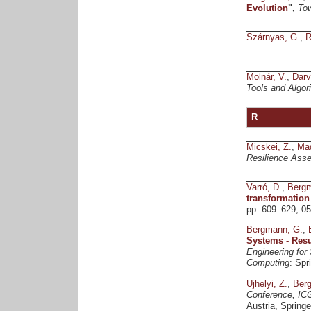
Evolution
",
Tow
Szárnyas, G.
,
R
Molnár, V.
,
Darv
Tools and Algor
R
Micskei, Z.
,
Mad
Resilience Ass
Varró, D.
,
Bergm
transformation
pp. 609–629, 05
Bergmann, G.
,
Systems - Resu
Engineering for
Computing
: Spr
Ujhelyi, Z.
,
Ber
Conference, ICG
Austria, Springe