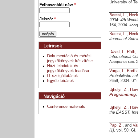
University of T
Felhasználói név:
*
Baresi, L.
,
Heck
Jelszó:
*
2004: 4th Worki
164, 2004.
Accep
Baresi, L.
,
Heck
Journal of Soft
Leírások
Dávid, I.
,
Ráth, 
Dokumentáció és mérési
International 
jegyzőkönyvek készítése
Acceptance rate: 
Házi feladatok és
Varga, I.
,
Bartha
jegyzőkönyvek leadása
Probabilistic 
IT szolgáltatások
2659, 2004.
Egyéb leírások
UT:
Ujhelyi, Z.
,
Horv
Programming
Navigáció
Conference materials
Ujhelyi, Z.
,
Horv
the EASST, Inte
Pap, Z.
, and
Var
(1)
, vol. 50: GI