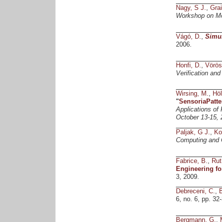
Nagy, S J.
,
Grai
Workshop on Mo
Vágó, D.
,
Simul
2006.
Honfi, D.
,
Vörös
Verification and
Wirsing, M.
,
Höl
"
SensoriaPatte
Applications of
October 13-15, 
Paljak, G J.
,
Ko
Computing and
Fabrice, B.
,
Rut
Engineering fo
3, 2009.
Debreceni, C.
,
6, no. 6, pp. 32
Bergmann, G.
,