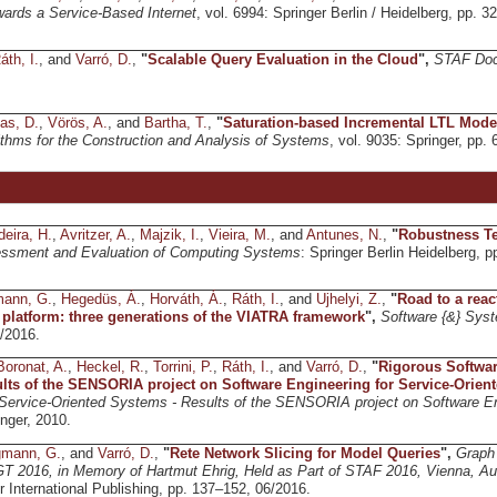
ards a Service-Based Internet
, vol. 6994: Springer Berlin / Heidelberg, pp. 
áth, I.
, and
Varró, D.
,
"
Scalable Query Evaluation in the Cloud
",
STAF Doc
as, D.
,
Vörös, A.
, and
Bartha, T.
,
"
Saturation-based Incremental LTL Model
ithms for the Construction and Analysis of Systems
, vol. 9035: Springer, pp.
eira, H.
,
Avritzer, A.
,
Majzik, I.
,
Vieira, M.
, and
Antunes, N.
,
"
Robustness Te
essment and Evaluation of Computing Systems
: Springer Berlin Heidelberg, p
ann, G.
,
Hegedüs, Á.
,
Horváth, Á.
,
Ráth, I.
, and
Ujhelyi, Z.
,
"
Road to a reac
 platform: three generations of the VIATRA framework
",
Software {&} Sys
/2016.
Boronat, A.
,
Heckel, R.
,
Torrini, P.
,
Ráth, I.
, and
Varró, D.
,
"
Rigorous Softwar
lts of the SENSORIA project on Software Engineering for Service-Orie
 Service-Oriented Systems - Results of the SENSORIA project on Software En
inger, 2010.
gmann, G.
, and
Varró, D.
,
"
Rete Network Slicing for Model Queries
",
Graph 
T 2016, in Memory of Hartmut Ehrig, Held as Part of STAF 2016, Vienna, Aus
r International Publishing, pp. 137–152, 06/2016.