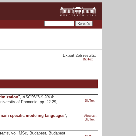
Export 256 results:
BibTex
timization
",
ASCONIKK 2014:
BibTex
iversity of Pannonia, pp. 22-29,
omain-specific modeling languages
",
Abstract
BibTex
stems
, vol. MSc, Budapest, Budapest