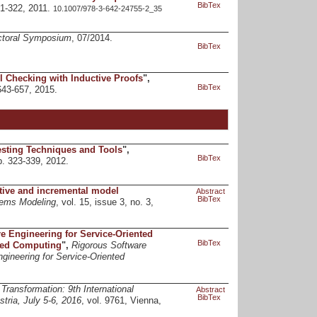
BibTex
321-322, 2011.
10.1007/978-3-642-24755-2_35
toral Symposium
, 07/2014.
BibTex
 Checking with Inductive Proofs
",
BibTex
 643-657, 2015.
sting Techniques and Tools
",
BibTex
p. 323-339, 2012.
tive and incremental model
Abstract
BibTex
tems Modeling
, vol. 15, issue 3, no. 3,
e Engineering for Service-Oriented
BibTex
nted Computing
",
Rigorous Software
gineering for Service-Oriented
Transformation: 9th International
Abstract
BibTex
tria, July 5-6, 2016
, vol. 9761, Vienna,