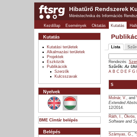
Hibatűrő Rendszerek Ku
Méréstechnika és Információs Rends
Kezdőlap
Események
Oktatás
Kutatás
Hall
Publiká
Kutatás
Kutatási területek
Lista
Szűr
Alkalmazási területek
Projektek
Eszközök
Rendezés:
Szer
Publikációk
Szűrők:
Az Utó
Szerzők
A
B
C
D
E
F
G
Kulcsszavak
S
Nyelvek
Molnár, V.
, and
Extended Abstra
12/2014.
Ráth, I.
,
Ökrös,
BME Címtár belépés
Software and S
Belépés
Szárnyas, G.
,
"