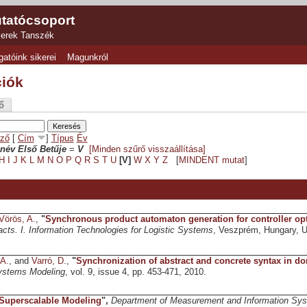
tatócsoport
zerek Tanszék
gatóink sikerei
Magunkról
ciók
ő
ző
[
Cím
]
Típus
Év
név Első Betűje
=
V
[Minden szűrő visszaállítása]
H
I
J
K
L
M
N
O
P
Q
R
S
T
U
[V]
W
X
Y
Z
[
MINDENT mutat
]
Vörös, A.
,
"
Synchronous product automaton generation for controller op
cts. I. Information Technologies for Logistic Systems
, Veszprém, Hungary, Un
 A.
, and
Varró, D.
,
"
Synchronization of abstract and concrete syntax in d
ystems Modeling
, vol. 9, issue 4, pp. 453-471, 2010.
Superscalable Modeling
",
Department of Measurement and Information Sy