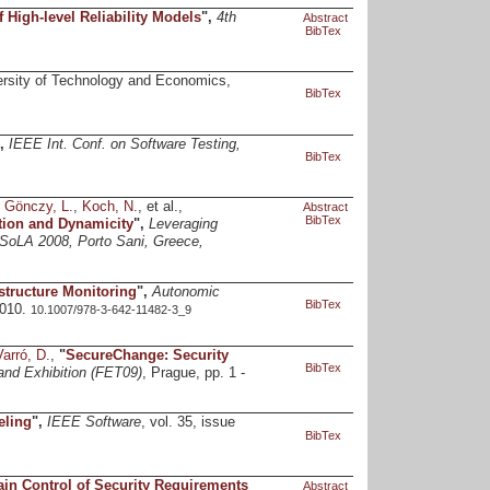
High-level Reliability Models
",
4th
Abstract
BibTex
ersity of Technology and Economics,
BibTex
",
IEEE Int. Conf. on Software Testing,
BibTex
,
Gönczy, L.
,
Koch, N.
, et al.,
Abstract
BibTex
tion and Dynamicity
",
Leveraging
 ISoLA 2008, Porto Sani, Greece,
astructure Monitoring
",
Autonomic
BibTex
2010.
10.1007/978-3-642-11482-3_9
Varró, D.
,
"
SecureChange: Security
BibTex
nd Exhibition (FET09)
, Prague, pp. 1 -
eling
",
IEEE Software
, vol. 35, issue
BibTex
in Control of Security Requirements
Abstract