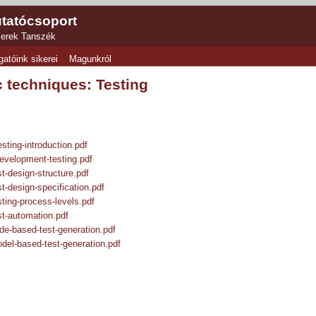
tatócsoport
zerek Tanszék
gatóink sikerei
Magunkról
 techniques: Testing
ting-introduction.pdf
velopment-testing.pdf
-design-structure.pdf
-design-specification.pdf
ing-process-levels.pdf
t-automation.pdf
e-based-test-generation.pdf
el-based-test-generation.pdf