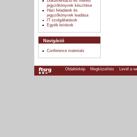
Dokumentáció és mérési
jegyzőkönyvek készítése
Házi feladatok és
jegyzőkönyvek leadása
IT szolgáltatások
Egyéb leírások
Navigáció
Conference materials
Oldaltérkép
Megközelítés
Levél a 