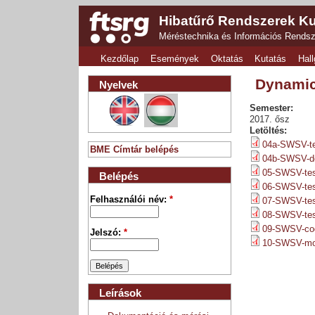
Hibatűrő Rendszerek Ku
Méréstechnika és Információs Rends
Kezdőlap
Események
Oktatás
Kutatás
Hall
Dynamic
Nyelvek
Semester:
2017. ősz
Letöltés:
04a-SWSV-tes
BME Címtár belépés
04b-SWSV-de
05-SWSV-test
Belépés
06-SWSV-test
Felhasználói név:
*
07-SWSV-test
08-SWSV-tes
09-SWSV-cod
Jelszó:
*
10-SWSV-mod
Leírások