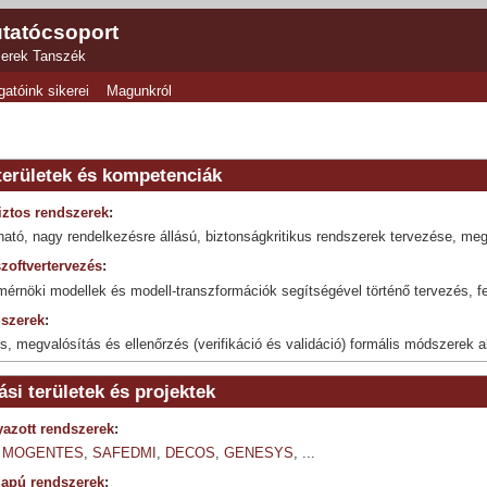
tatócsoport
zerek Tanszék
gatóink sikerei
Magunkról
területek és kompetenciák
iztos rendszerek
:
ató, nagy rendelkezésre állású, biztonságkritikus rend­sze­rek tervezése, meg
zoftvertervezés
:
mérnöki modellek és modell-transzformációk segítségével történő tervezés, fe
szerek
:
s, megvalósítás és ellenőrzés (verifikáció és validáció) formális módszerek
si területek és projektek
yazott rendszerek
:
,
MOGENTES
,
SAFEDMI
,
DECOS
,
GENESYS
, ...
lapú rendszerek
: