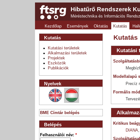
Hibatűrő Rendszerek Ku
Méréstechnika és Információs Rends
Kezdőlap
Események
Oktatás
Kutatás
Hall
Kutatás
Kutatás
Kutatási területek
Kutatási 
Alkalmazási területek
Projektek
Szolgáltatásb
Eszközök
Publikációk
Megbízh
Modellalapú s
Nyelvek
Precíz 
Formális mód
Tervezé
Alkalmazá
BME Címtár belépés
Kritikus beág
Belépés
DIANA
Felhasználói név:
*
Szolgáltatása