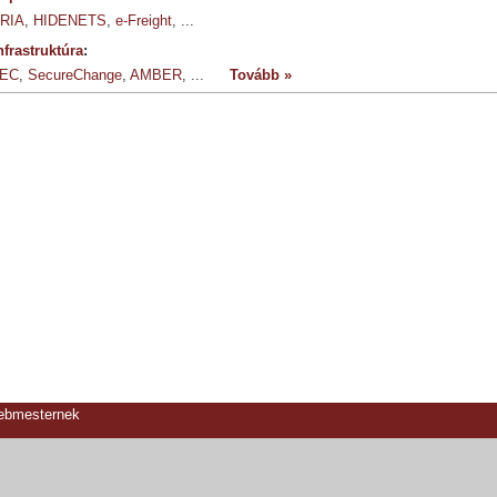
RIA
,
HIDENETS
,
e-Freight
, ...
nfrastruktúra
:
EC
,
SecureChange
,
AMBER
, ...
Tovább »
webmesternek