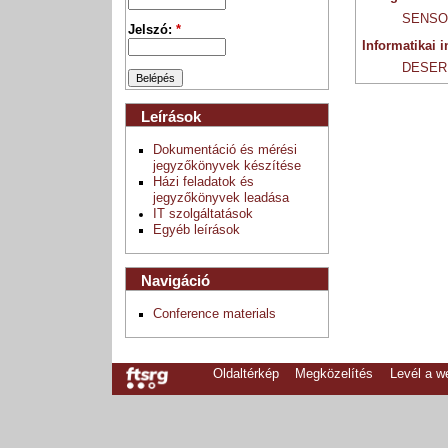
SENSO
Jelszó:
*
Informatikai i
DESER
Leírások
Dokumentáció és mérési
jegyzőkönyvek készítése
Házi feladatok és
jegyzőkönyvek leadása
IT szolgáltatások
Egyéb leírások
Navigáció
Conference materials
Oldaltérkép
Megközelítés
Levél a 