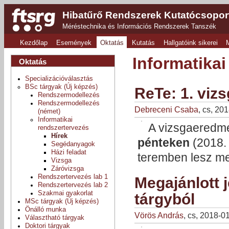
Hibatűrő Rendszerek Kutatócsopor
Méréstechnika és Információs Rendszerek Tanszék
Kezdőlap
Események
Oktatás
Kutatás
Hallgatóink sikerei
Informatikai
Oktatás
Specializációválasztás
BSc tárgyak (Új képzés)
ReTe: 1. viz
Rendszermodellezés
Rendszermodellezés
Debreceni Csaba
, cs, 20
(német)
Informatikai
A vizsgaeredmé
rendszertervezés
Hírek
pénteken
(2018. 
Segédanyagok
Házi feladat
teremben lesz me
Vizsga
Záróvizsga
Rendszertervezés lab 1
Megajánlott 
Rendszertervezés lab 2
Szakmai gyakorlat
tárgyból
MSc tárgyak (Új képzés)
Önálló munka
Vörös András
, cs, 2018-0
Választható tárgyak
Doktori tárgyak