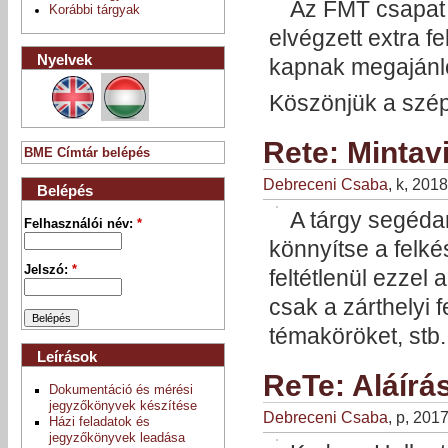
Az FMT csapat 
Korábbi tárgyak
elvégzett extra 
Nyelvek
kapnak megajánlo
Köszönjük a szép
Rete: Mintav
BME Címtár belépés
Debreceni Csaba
, k, 201
Belépés
A tárgy segéda
Felhasználói név:
*
könnyítse a felké
Jelszó:
*
feltétlenül ezzel
csak a zárthelyi f
témaköröket, stb. i
Leírások
ReTe: Aláír
Dokumentáció és mérési
jegyzőkönyvek készítése
Debreceni Csaba
, p, 201
Házi feladatok és
jegyzőkönyvek leadása