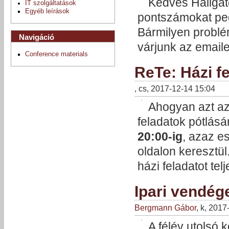
Kedves Hallgat
IT szolgáltatások
Egyéb leírások
pontszámokat pedi
Bármilyen problé
Navigáció
várjunk az emaile
Conference materials
ReTe: Házi f
, cs, 2017-12-14 15:04
Ahogyan azt az
feladatok pótlás
20:00-ig
, azaz e
oldalon keresztü
házi feladatot tel
Ipari vendég
Bergmann Gábor
, k, 201
A félév utolsó 