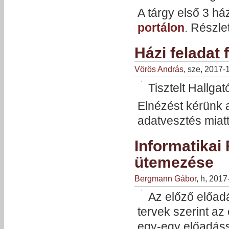
A tárgy első 3 há
portálon
. Részle
Házi feladat 
Vörös András
, sze, 2017-
Tisztelt Hallgat
Elnézést kérünk 
adatvesztés miat
Informatikai
ütemezése
Bergmann Gábor
, h, 201
Az előző előad
tervek szerint az
egy-egy előadássa