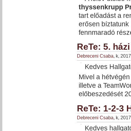
thyssenkrupp P
tart előadást a r
erősen bíztatunk
fennmaradó része
ReTe: 5. ház
Debreceni Csaba
, k, 201
Kedves Hallgat
Mivel a hétvégén
illetve a TeamWor
előbeszedését 201
ReTe: 1-2-3 
Debreceni Csaba
, k, 201
Kedves hallgat