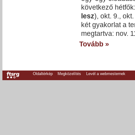
következő hétfők: 
lesz
), okt. 9., o
két gyakorlat a te
megtartva: nov. 1
Tovább »
Oldaltérkép
Megközelítés
Levél a webmesternek